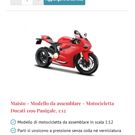
Maisto - Modello da assemblare - Motocicletta
Ducati 1199 Panigale, 1:12
Modello di motocicletta da assemblare in scala 1:12
Parti si unsicono a pressione senza colla né verniciatura