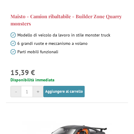
Maisto - Camion ribaltabile - Builder Zone Quarry
monsters
Modello di veicolo da lavoro in stile monster truck
6 grandi ruote e meccanismo a volano
Parti mobili funzionali
15,39 €
Disponibilità immediata
-
+
Aggiungere al carrello