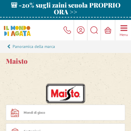
🎒 -20% sugli zaini scuola PROPRIO
ORA >>
Menu
Panoramica della marca
Maisto
Mondi di gioco