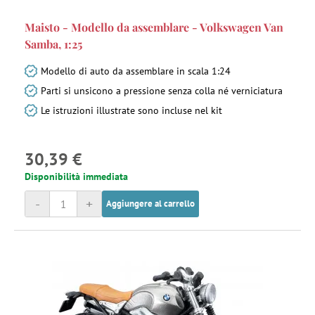
Maisto - Modello da assemblare - Volkswagen Van
Samba, 1:25
Modello di auto da assemblare in scala 1:24
Parti si unsicono a pressione senza colla né verniciatura
Le istruzioni illustrate sono incluse nel kit
30,39 €
Disponibilità immediata
-
+
Aggiungere al carrello