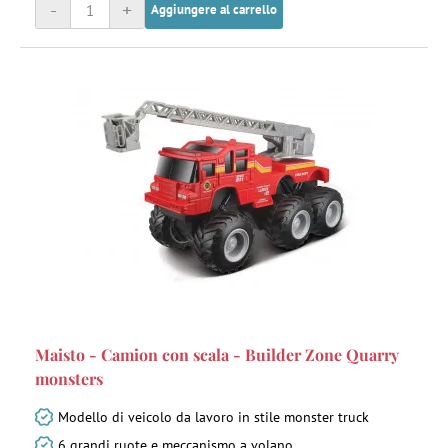
-
+
Aggiungere al carrello
Maisto - Camion con scala - Builder Zone Quarry
monsters
Modello di veicolo da lavoro in stile monster truck
6 grandi ruote e meccanismo a volano