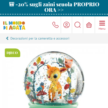
🎒 -20% sugli zaini scuola PROPRIO
ORA >>
Menu
Decorazioni per la cameretta e accessori
DJECO