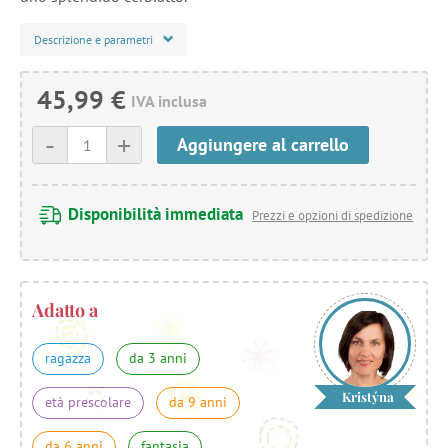
Descrizione e parametri
45,99 €
IVA inclusa
-
+
Aggiungere al carrello
Disponibilità immediata
Prezzi e opzioni di spedizione
Adatto a
ragazza
da 3 anni
Kristýna
età prescolare
da 9 anni
da 6 anni
fantasia