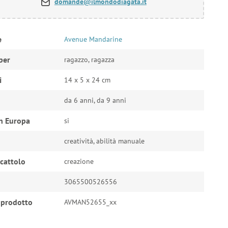
domande@ilmondodiagata.it
e
Avenue Mandarine
per
ragazzo, ragazza
i
14 x 5 x 24 cm
da 6 anni, da 9 anni
n Europa
si
creatività, abilità manuale
ocattolo
creazione
3065500526556
 prodotto
AVMAN52655_xx