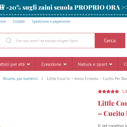
🎒 -20% sugli zaini scuola PROPRIO ORA >
amma
Contatti
Spedizione e pagamento
Cerca
ttoli per età
Creazione
Natura e sport
C
Ricamo per bambini
Little Couz'in – Asino Ernesto – Cucito Per Ba
5,
Little Co
– Cucito
Il set creativo 