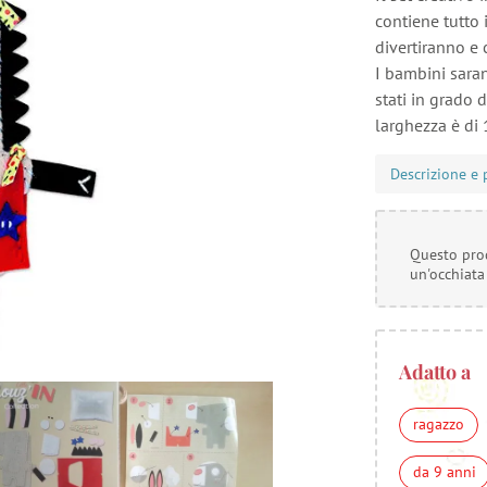
contiene tutto 
divertiranno e
I bambini saran
stati in grado d
larghezza è di 
Descrizione e 
Questo prod
un'occhiata
Adatto a
ragazzo
da 9 anni