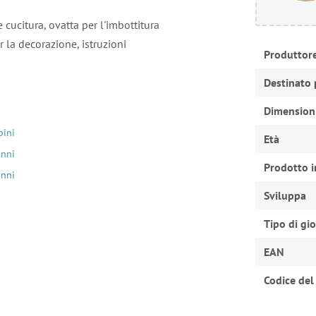
le cucitura, ovatta per l'imbottitura
er la decorazione, istruzioni
Produttor
Destinato 
Dimension
bini
Età
anni
Prodotto i
anni
Sviluppa
Tipo di gi
EAN
Codice del