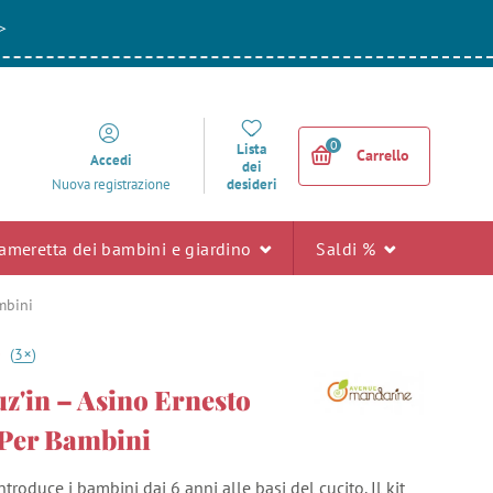
>
0
Lista
Carrello
Accedi
dei
desideri
Nuova registrazione
ameretta dei bambini e giardino
Saldi %
mbini
+
0
(
3
)
uz'in – Asino Ernesto
 Per Bambini
introduce i bambini dai 6 anni alle basi del cucito. Il kit