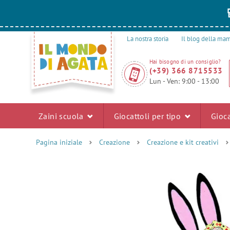
La nostra storia
Il blog della m
Hai bisogno di un consiglio?
(+39) 366 8715533
Lun - Ven: 9:00 - 13:00
Zaini scuola
Giocattoli per tipo
Gioca
Pagina iniziale
Creazione
Creazione e kit creativi