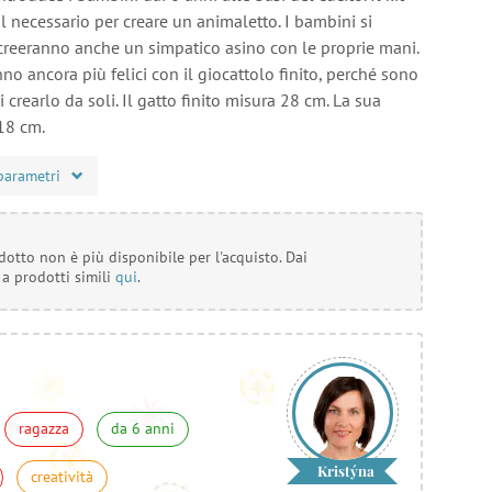
il necessario per creare un animaletto. I bambini si
 creeranno anche un simpatico asino con le proprie mani.
no ancora più felici con il giocattolo finito, perché sono
i crearlo da soli. Il gatto finito misura 28 cm. La sua
18 cm.
parametri
otto non è più disponibile per l'acquisto. Dai
 a prodotti simili
qui
.
ragazza
da 6 anni
Kristýna
creatività