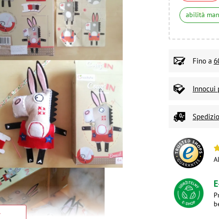
abilità ma
Fino a
6
Innocui 
Spedizio
A
E
P
b