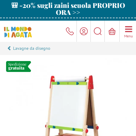
🎒 -20% sugli zaini scuola PROPRIO
ORA >>
Menu
Lavagne da disegno
Spedizione
gratuita