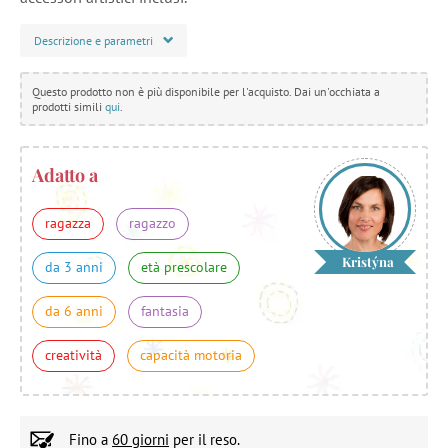
Descrizione e parametri
Questo prodotto non è più disponibile per l'acquisto. Dai un'occhiata a
prodotti simili
qui
.
Adatto a
ragazza
ragazzo
Kristýna
da 3 anni
età prescolare
da 6 anni
fantasia
creatività
capacità motoria
Fino a
60 giorni
per il reso.