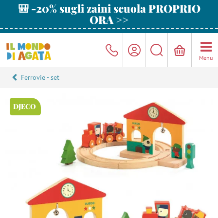
🎒 -20% sugli zaini scuola PROPRIO
ORA >>
Menu
Ferrovie - set
DJECO