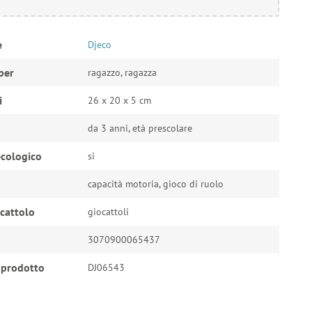
e
Djeco
per
ragazzo, ragazza
i
26 x 20 x 5 cm
da 3 anni, età prescolare
cologico
si
capacità motoria, gioco di ruolo
ocattolo
giocattoli
3070900065437
 prodotto
DJ06543