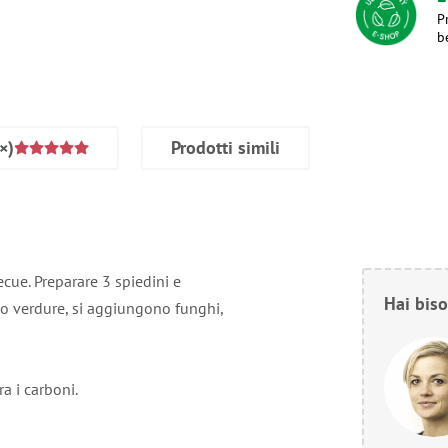
P
b
×)
Prodotti simili
cue. Preparare 3 spiedini e
Hai biso
lo verdure, si aggiungono funghi,
ra i carboni.