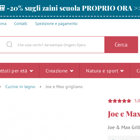
🎒 -20% sugli zaini scuola PROPRIO ORA >
amma
Contatti
Spedizione e pagamento
Cerca
ttoli per età
Creazione
Natura e sport
C
Cucine in legno
Joe e Max grigliano
5,
Joe e Max
Joe & Max Grill