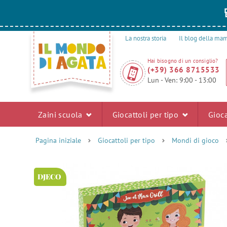
La nostra storia
Il blog della m
Hai bisogno di un consiglio?
(+39) 366 8715533
Lun - Ven: 9:00 - 13:00
Zaini scuola
Giocattoli per tipo
Gioca
Pagina iniziale
Giocattoli per tipo
Mondi di gioco
DJECO