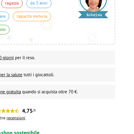
ragazza
da 3 anni
Kristýna
are
capacità motoria
uolo
0 giorni
per il reso.
per la salute
tutti i giocattoli.
ne gratuita
quando si acquista oltre 70 €.
4,75
/5
ltre
recensioni
-shop sostenibile