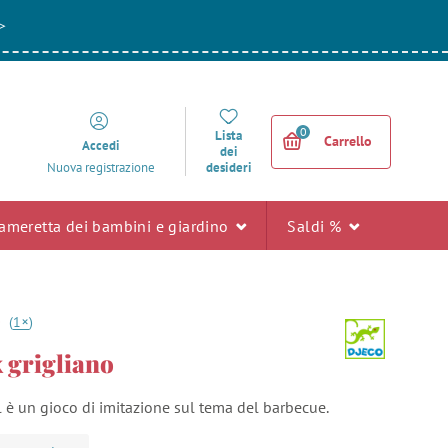
>
0
Lista
Carrello
Accedi
dei
desideri
Nuova registrazione
ameretta dei bambini e giardino
Saldi %
+
0
(
1
)
 grigliano
 è un gioco di imitazione sul tema del barbecue.