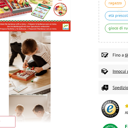
ragazzo
età prescol
gioco di r
Fino a
6
Innocui 
Spedizio
A
E