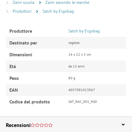
Zaini scuola
Zaini secondo le marche
Produttori
Satch by Ergobag
Produttore
Satch by Ergobag
Destinato per
ragazza
Dimensioni
14 x 22 x 5 cm
Età
da 12 anni
Peso
80 g
EAN
4057081013067
Codice del prodotto
SAT_RAC_001_9G0
Recensioni