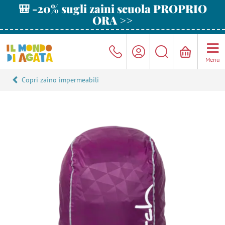
🎒 -20% sugli zaini scuola PROPRIO
ORA >>
Menu
Copri zaino impermeabili