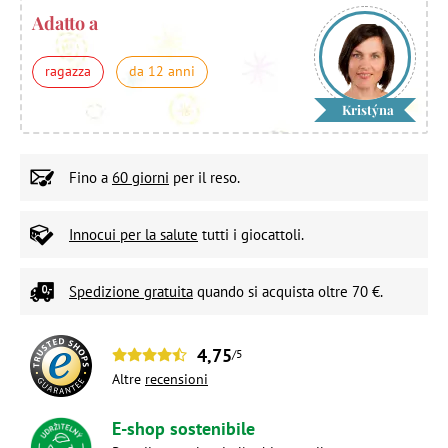
Adatto a
ragazza
da 12 anni
Kristýna
Fino a
60 giorni
per il reso.
Innocui per la salute
tutti i giocattoli.
Spedizione gratuita
quando si acquista oltre 70 €.
4,75
/5
Altre
recensioni
E-shop sostenibile