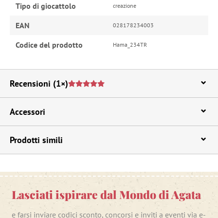
Tipo di giocattolo
creazione
EAN
028178234003
Codice del prodotto
Hama_234TR
Recensioni
(1×)
Accessori
Prodotti simili
Lasciati ispirare dal Mondo di Agata
e farsi inviare codici sconto, concorsi e inviti a eventi via e-