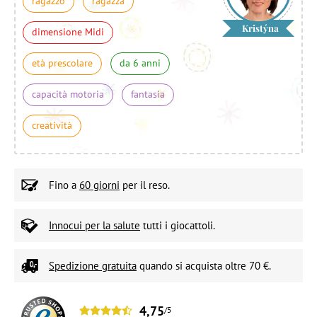
ragazzo
ragazza
Kristýna
dimensione Midi
età prescolare
da 6 anni
capacità motoria
fantasia
creatività
Fino a
60 giorni
per il reso.
Innocui per la salute
tutti i giocattoli.
Spedizione gratuita
quando si acquista oltre 70 €.
4,75
/5