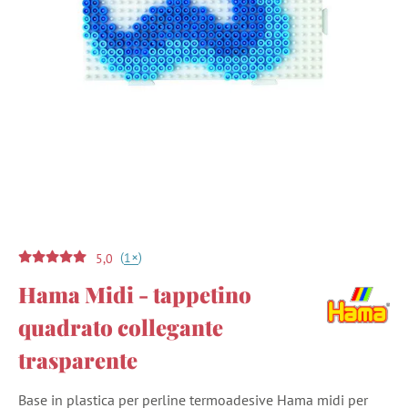
(
)
+
1
5,0
Hama Midi - tappetino
quadrato collegante
trasparente
Base in plastica per perline termoadesive Hama midi per