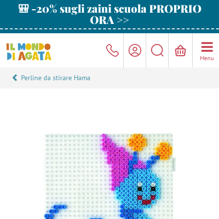
🎒 -20% sugli zaini scuola PROPRIO
ORA >>
Menu
Perline da stirare Hama