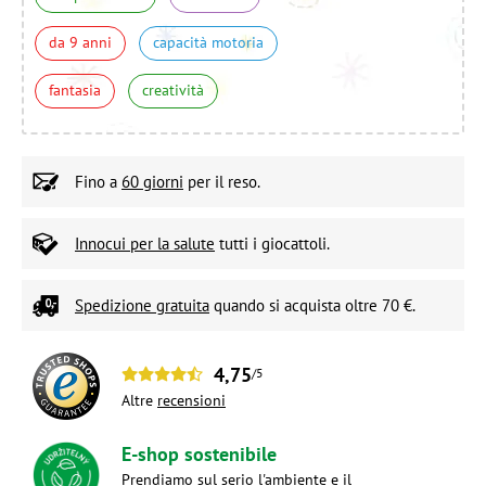
da 9 anni
capacità motoria
fantasia
creatività
Fino a
60 giorni
per il reso.
Innocui per la salute
tutti i giocattoli.
Spedizione gratuita
quando si acquista oltre 70 €.
4,75
/5
Altre
recensioni
E-shop sostenibile
Prendiamo sul serio l'ambiente e il