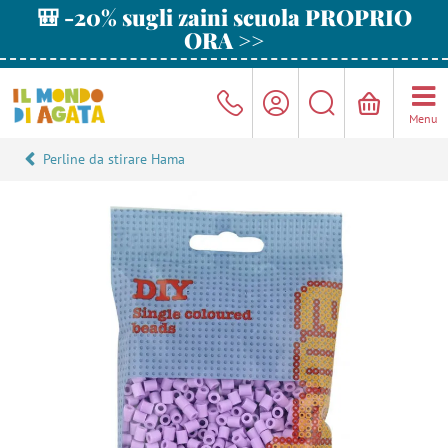
🎒 -20% sugli zaini scuola PROPRIO
ORA >>
Menu
Perline da stirare Hama