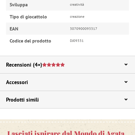
Sviluppa
creatività
Tipo di giocattolo
creazione
EAN
3070900093317
Codice del prodotto
DJ09331
Recensioni
(4×)
Accessori
Prodotti simili
Lasciati ispirare dal Mondo di Agata