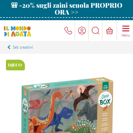
🎒 -20% sugli zaini scuola PROPRIO
ORA >>
Menu
Set creativi
DJECO