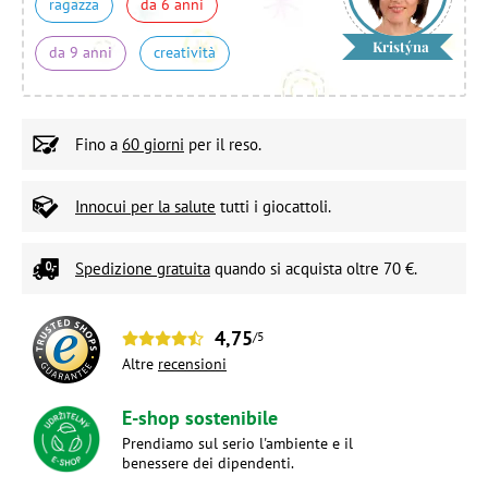
ragazza
da 6 anni
Kristýna
da 9 anni
creatività
Fino a
60 giorni
per il reso.
Innocui per la salute
tutti i giocattoli.
Spedizione gratuita
quando si acquista oltre 70 €.
4,75
/5
Altre
recensioni
E-shop sostenibile
Prendiamo sul serio l'ambiente e il
benessere dei dipendenti.