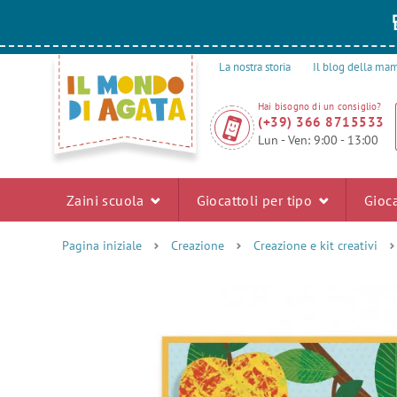
La nostra storia
Il blog della m
Hai bisogno di un consiglio?
(+39) 366 8715533
Lun - Ven: 9:00 - 13:00
Zaini scuola
Giocattoli per tipo
Gioca
Pagina iniziale
Creazione
Creazione e kit creativi