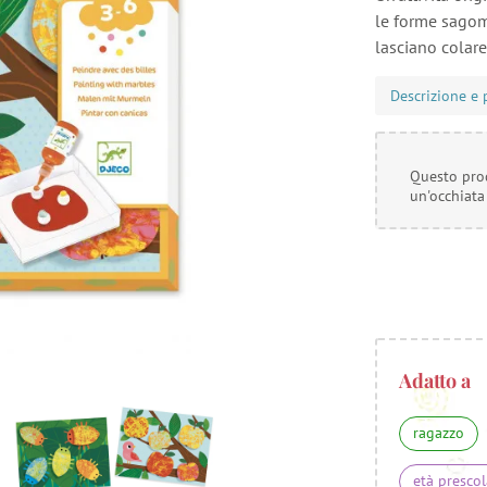
le forme sagom
lasciano colare
Descrizione e 
Questo prod
un'occhiata
Adatto a
ragazzo
età prescol