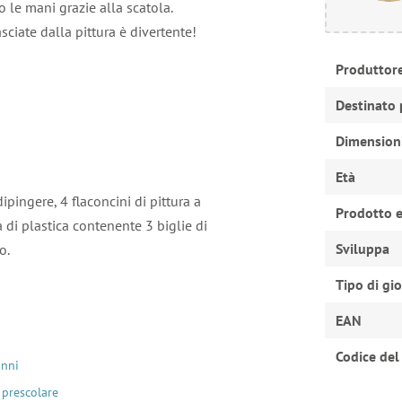
o le mani grazie alla scatola.
sciate dalla pittura è divertente!
Produttor
Destinato 
Dimension
Età
pingere, 4 flaconcini di pittura a
Prodotto e
a di plastica contenente 3 biglie di
Sviluppa
o.
Tipo di gi
EAN
Codice del
anni
 prescolare