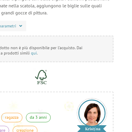
ate nella scatola, aggiungono le biglie sulle quali
 grandi gocce di pittura.
parametri
otto non è più disponibile per l'acquisto. Dai
 a prodotti simili
qui
.
ragazza
da 3 anni
Kristýna
are
creazione