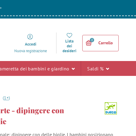
>
0
Lista
Carrello
Accedi
dei
desideri
Nuova registrazione
ameretta dei bambini e giardino
Saldi %
+
0
(
1
)
rte - dipingere con
lie
ginale: dipingere con delle biglie. I bambini posizionano