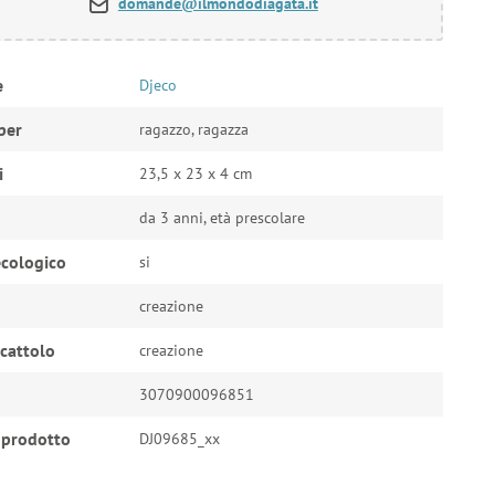
domande@ilmondodiagata.it
e
Djeco
per
ragazzo, ragazza
i
23,5 x 23 x 4 cm
da 3 anni, età prescolare
cologico
si
creazione
ocattolo
creazione
3070900096851
 prodotto
DJ09685_xx