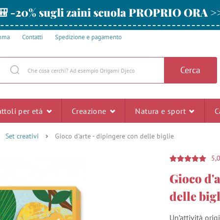
🎒 -20% sugli zaini scuola PROPRIO ORA >
amma
Contatti
Spedizione e pagamento
Cerca
ttoli per età
Creazione
Natura e sport
C
Set creativi
Gioco d'arte - dipingere con delle biglie
5,
Gioco d'a
delle big
Un’attività ori