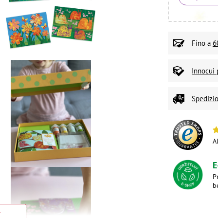
Fino a
6
Innocui 
Spedizio
A
E
P
b