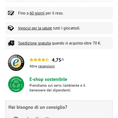
Fino a
60 giorni
per il reso.
Innocui per la salute
tutti i giocattoli.
Spedizione gratuita
quando si acquista oltre 70 €.
4,75
/5
Altre
recensioni
E-shop sostenibile
Prendiamo sul serio l'ambiente e il
benessere dei dipendenti.
Hai bisogno di un consiglio?