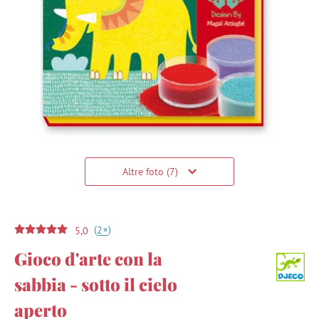
Altre foto (7)
(
)
+
2
5,0
Gioco d'arte con la
sabbia - sotto il cielo
aperto