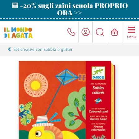
🎒 -20% sugli zaini scuola PROPRIO
ORA >>
Menu
Set creativi con sabbia e glitter