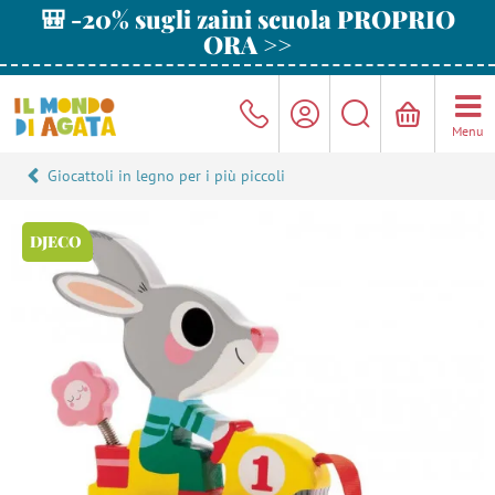
🎒 -20% sugli zaini scuola PROPRIO
ORA >>
Menu
Giocattoli in legno per i più piccoli
DJECO