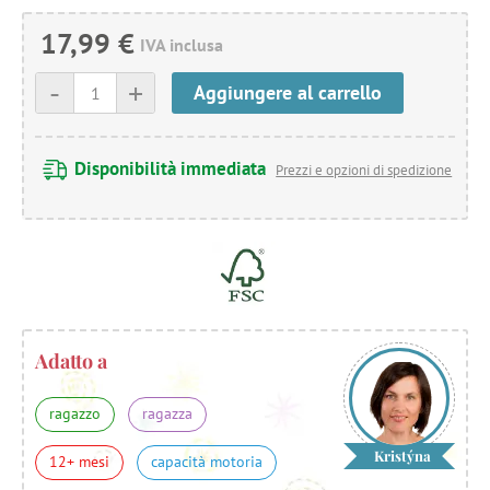
17,99 €
IVA inclusa
-
+
Aggiungere al carrello
Disponibilità immediata
Prezzi e opzioni di spedizione
Adatto a
ragazzo
ragazza
Kristýna
12+ mesi
capacità motoria