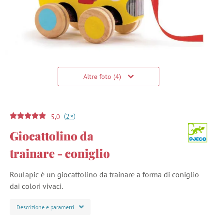
Altre foto (4)
(
)
+
2
5,0
Giocattolino da
trainare - coniglio
Roulapic è un giocattolino da trainare a forma di coniglio
dai colori vivaci.
Descrizione e parametri