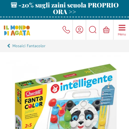
🎒 -20% sugli zaini scuola PROPRIO
ORA >>
Menu
Mosaici Fantacolor