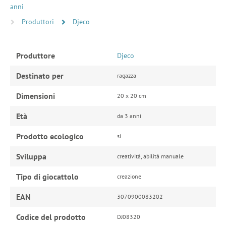
anni
Produttori
Djeco
Produttore
Djeco
Destinato per
ragazza
Dimensioni
20 x 20 cm
Età
da 3 anni
Prodotto ecologico
si
Sviluppa
creatività, abilità manuale
Tipo di giocattolo
creazione
EAN
3070900083202
Codice del prodotto
DJ08320