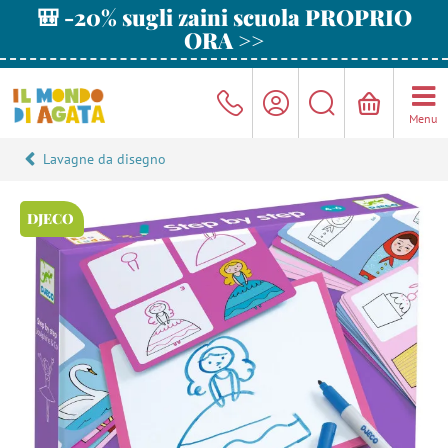
🎒 -20% sugli zaini scuola PROPRIO
ORA >>
Menu
Lavagne da disegno
DJECO