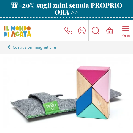
🎒 -20% sugli zaini scuola PROPRIO
ORA >>
Menu
Costruzioni magnetiche