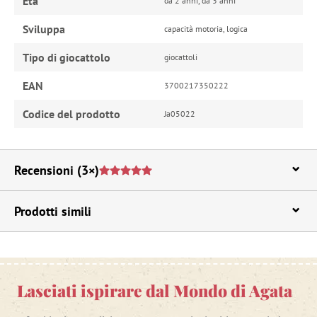
Età
da 2 anni, da 3 anni
Sviluppa
capacità motoria, logica
Tipo di giocattolo
giocattoli
EAN
3700217350222
Codice del prodotto
Ja05022
Recensioni
(3×)
Prodotti simili
Lasciati ispirare dal Mondo di Agata