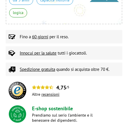
logica
Fino a
60 giorni
per il reso.
Innocui per la salute
tutti i giocattoli.
Spedizione gratuita
quando si acquista oltre 70 €.
4,75
/5
Altre
recensioni
E-shop sostenibile
Prendiamo sul serio l'ambiente e il
benessere dei dipendenti.