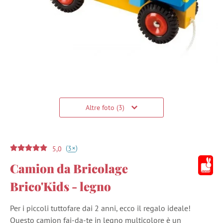
Altre foto (3)
(
)
+
3
5,0
Camion da Bricolage
Brico'Kids - legno
Per i piccoli tuttofare dai 2 anni, ecco il regalo ideale!
Questo camion fai-da-te in legno multicolore è un