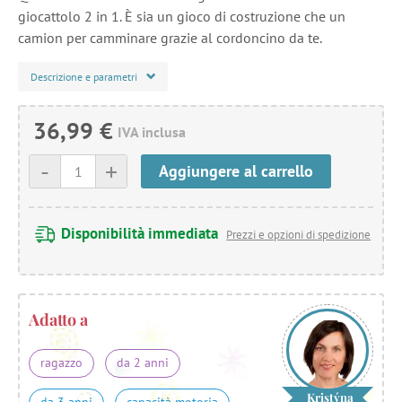
giocattolo 2 in 1. È sia un gioco di costruzione che un
camion per camminare grazie al cordoncino da te.
Descrizione e parametri
36,99 €
IVA inclusa
-
+
Aggiungere al carrello
Disponibilità immediata
Prezzi e opzioni di spedizione
Adatto a
ragazzo
da 2 anni
Kristýna
da 3 anni
capacità motoria