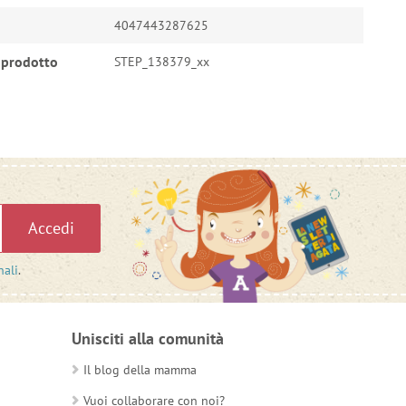
4047443287625
 prodotto
STEP_138379_xx
Accedi
nali
.
Unisciti alla comunità
Il blog della mamma
Vuoi collaborare con noi?