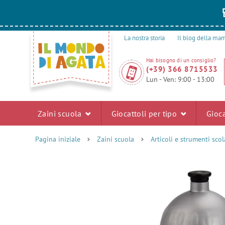
La nostra storia
Il blog della m
Hai bisogno di un consiglio?
(+39) 366 8715533
Lun - Ven: 9:00 - 13:00
Zaini scuola
Giocattoli per tipo
Gioca
Pagina iniziale
Zaini scuola
Articoli e strumenti scol