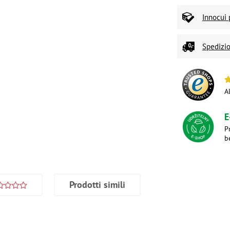
Innocui 
Spedizio
A
E
P
b
Prodotti simili