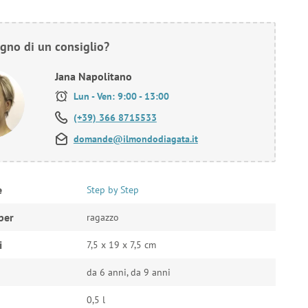
gno di un consiglio?
Jana Napolitano
Lun - Ven: 9:00 - 13:00
(+39) 366 8715533
domande@ilmondodiagata.it
e
Step by Step
per
ragazzo
i
7,5 x 19 x 7,5 cm
da 6 anni, da 9 anni
0,5 l