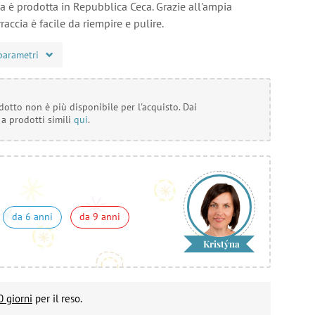
ccia è prodotta in Repubblica Ceca. Grazie all'ampia
raccia è facile da riempire e pulire.
parametri
otto non è più disponibile per l'acquisto. Dai
 a prodotti simili
qui
.
da 6 anni
da 9 anni
Kristýna
0 giorni
per il reso.