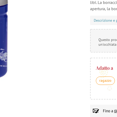
litri. La borra
apertura, la bor
Descrizione e 
Questo prod
un'occhiata
Adatto a
ragazzo
Fino a
6