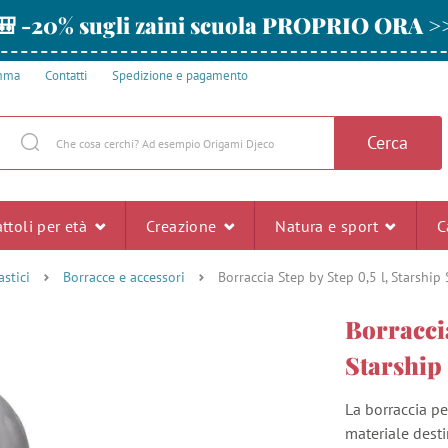
🎒 -20% sugli zaini scuola PROPRIO ORA >
amma
Contatti
Spedizione e pagamento
Cerca
ttoli per età
Creazione
Natura e sport
C
astici
Borracce e accessori
Borraccia Step by Step 0,5 l, Starship 
Borraccia
Starship 
La borraccia pe
materiale desti