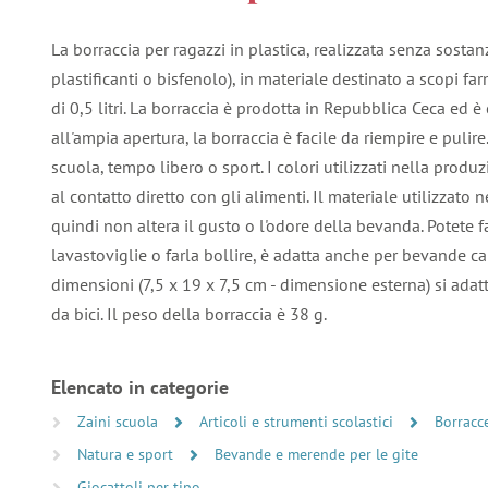
La borraccia per ragazzi in plastica, realizzata senza sosta
plastificanti o bisfenolo), in materiale destinato a scopi fa
di 0,5 litri. La borraccia è prodotta in Repubblica Ceca ed è
all'ampia apertura, la borraccia è facile da riempire e pulir
scuola, tempo libero o sport. I colori utilizzati nella produ
al contatto diretto con gli alimenti. Il materiale utilizzato
quindi non altera il gusto o l'odore della bevanda. Potete f
lavastoviglie o farla bollire, è adatta anche per bevande ca
dimensioni (7,5 x 19 x 7,5 cm - dimensione esterna) si adatt
da bici. Il peso della borraccia è 38 g.
Elencato in categorie
Zaini scuola
Articoli e strumenti scolastici
Borracce
Natura e sport
Bevande e merende per le gite
Giocattoli per tipo