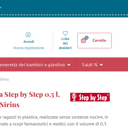
>
0
Lista
Carrello
Accedi
dei
desideri
Nuova registrazione
ameretta dei bambini e giardino
Saldi %
Sirius
 Step by Step 0,5 l,
Sirius
r ragazzi in plastica, realizzata senza sostanze nocive, in
nato a scopi farmaceutici e medici, con il volume di 0,5