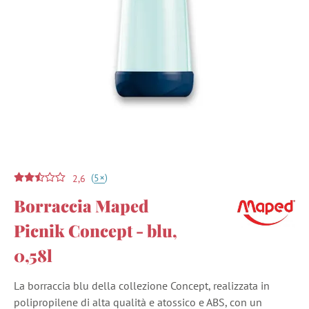
(
)
+
5
2,6
Borraccia Maped
Picnik Concept - blu,
0,58l
La borraccia blu della collezione Concept, realizzata in
polipropilene di alta qualità e atossico e ABS, con un