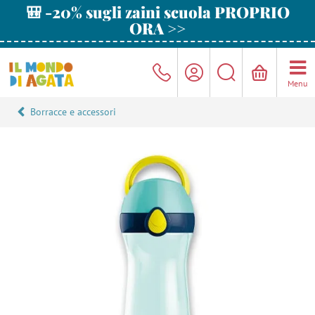
🎒 -20% sugli zaini scuola PROPRIO
ORA >>
Menu
Borracce e accessori