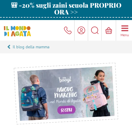
🎒 -20% sugli zaini scuola PROPRIO
ORA >>
Menu
Il blog della mamma