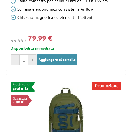
Zaino compatto per bambini alti da 110 a 135 cm
Schienale ergonomico con sistema Airflow
Chiusura magnetica ed elementi riflettenti
79,99 €
99,99 €
Disponibilità immediata
-
+
Aggiungere al carrello
Spedizione
Promozione
gratuita
Garanzia
4 anni