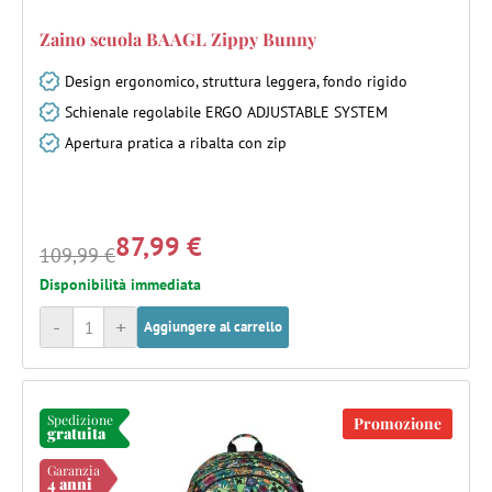
Zaino scuola BAAGL Zippy Bunny
Design ergonomico, struttura leggera, fondo rigido
Schienale regolabile ERGO ADJUSTABLE SYSTEM
Apertura pratica a ribalta con zip
87,99 €
109,99 €
Disponibilità immediata
-
+
Aggiungere al carrello
Spedizione
Promozione
gratuita
Garanzia
4 anni