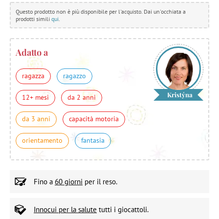
Questo prodotto non è più disponibile per l'acquisto. Dai un'occhiata a
prodotti simili
qui
.
Adatto a
ragazza
ragazzo
Kristýna
12+ mesi
da 2 anni
da 3 anni
capacità motoria
orientamento
fantasia
Fino a
60 giorni
per il reso.
Innocui per la salute
tutti i giocattoli.