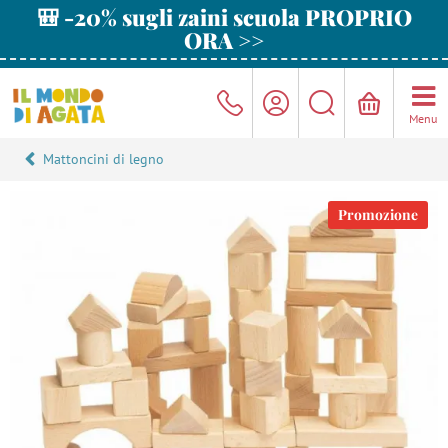
🎒 -20% sugli zaini scuola PROPRIO
ORA >>
Menu
Mattoncini di legno
Promozione