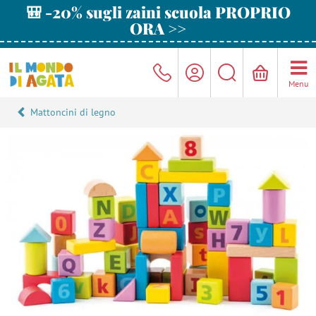
🎒 -20% sugli zaini scuola PROPRIO
ORA >>
Menu
Mattoncini di legno