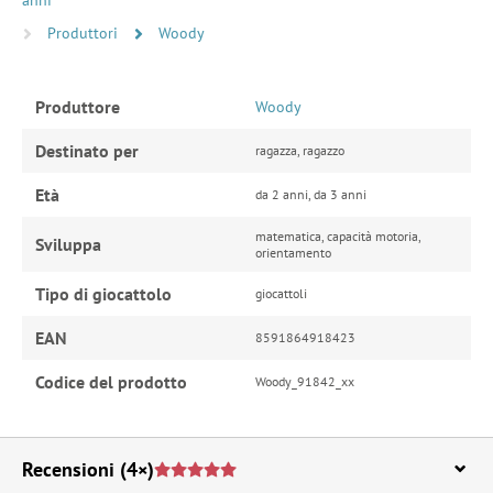
anni
Produttori
Woody
Produttore
Woody
Destinato per
ragazza, ragazzo
Età
da 2 anni, da 3 anni
matematica, capacità motoria,
Sviluppa
orientamento
Tipo di giocattolo
giocattoli
EAN
8591864918423
Codice del prodotto
Woody_91842_xx
Recensioni
(4×)