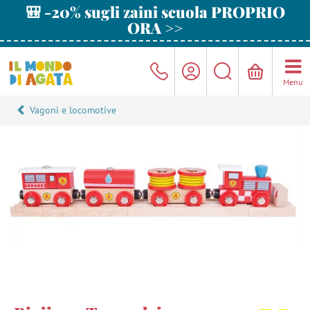
🎒 -20% sugli zaini scuola PROPRIO
ORA >>
Menu
Vagoni e locomotive