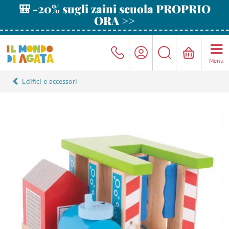
🎒 -20% sugli zaini scuola PROPRIO
ORA >>
Menu
Edifici e accessori