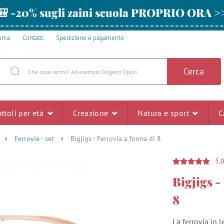
🎒 -20% sugli zaini scuola PROPRIO ORA >
amma
Contatti
Spedizione e pagamento
Cerca
ttoli per età
Creazione
Natura e sport
C
Ferrovie - set
Bigjigs - Ferrovia a forma di 8
5,
Bigjigs -
8
La ferrovia in 