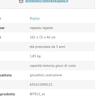
domande@ilmondodiagata.it
e
Bigjigs
per
ragazza, ragazzo
i
102 x 7,5 x 46 cm
età prescolare, da 3 anni
1,85 kg
capacità motoria, gioco di ruolo
ocattolo
giocattoli, costruzione
691621090121
 prodotto
BJT012_xx