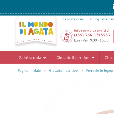
La nostra storia
Il blog della m
Hai bisogno di un consiglio?
(+39) 366 8715533
Lun - Ven: 9:00 - 13:00
Zaini scuola
Giocattoli per tipo
Gioca
Pagina iniziale
Giocattoli per tipo
Ferrovie in legno