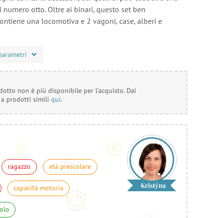
i numero otto. Oltre ai binari, questo set ben
ontiene una locomotiva e 2 vagoni, case, alberi e
parametri
otto non è più disponibile per l'acquisto. Dai
 a prodotti simili
qui
.
ragazzo
età prescolare
Kristýna
capacità motoria
uolo