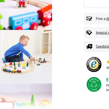
Fino a
6
Innocui 
Spedizio
A
E
P
b