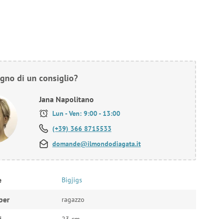
gno di un consiglio?
Jana Napolitano
Lun - Ven: 9:00 - 13:00
(+39) 366 8715533
domande@ilmondodiagata.it
e
Bigjigs
per
ragazzo