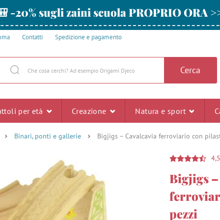
🎒 -20% sugli zaini scuola PROPRIO ORA >
amma
Contatti
Spedizione e pagamento
Cerca
ttoli per età
Creazione
Natura e sport
C
Binari, ponti e gallerie
Bigjigs – Cavalcavia ferroviario con pilast
4,
Bigjigs –
ferroviar
pezzi