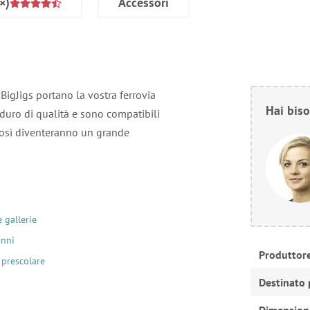
×)
Accessori
 BigJigs portano la vostra ferrovia
Hai biso
o duro di qualità e sono compatibili
e così diventeranno un grande
e gallerie
anni
Produttor
 prescolare
Destinato 