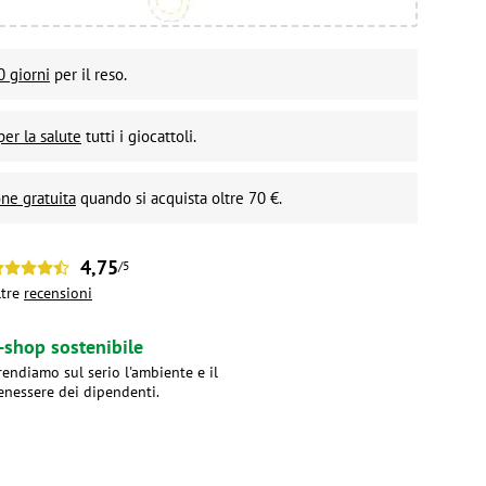
0 giorni
per il reso.
per la salute
tutti i giocattoli.
ne gratuita
quando si acquista oltre 70 €.
4,75
/5
ltre
recensioni
-shop sostenibile
rendiamo sul serio l'ambiente e il
enessere dei dipendenti.