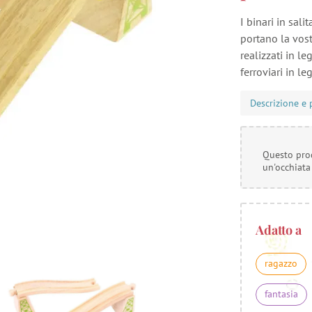
I binari in sal
portano la vost
realizzati in l
ferroviari in l
Descrizione e 
Questo prod
un'occhiata
Adatto a
ragazzo
fantasia