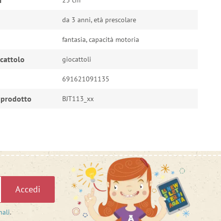
i
23 cm
da 3 anni, età prescolare
fantasia, capacità motoria
ocattolo
giocattoli
691621091135
 prodotto
BJT113_xx
Accedi
nali
.