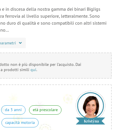
ita e in discesa della nostra gamma dei binari BigJigs
ra ferrovia al livello superiore, letteralmente. Sono
egno duro di qualità e sono compatibili con altri sistemi
egno…
parametri
otto non è più disponibile per l'acquisto. Dai
 a prodotti simili
qui
.
da 3 anni
età prescolare
Kristýna
capacità motoria