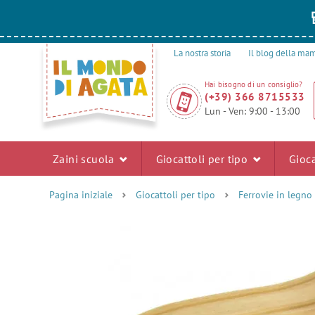
La nostra storia
Il blog della m
Hai bisogno di un consiglio?
(+39) 366 8715533
Lun - Ven: 9:00 - 13:00
Zaini scuola
Giocattoli per tipo
Gioca
Pagina iniziale
Giocattoli per tipo
Ferrovie in legno