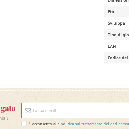
Dimension
Età
Sviluppa
Tipo di gi
EAN
Codice del
Agata
-mail
*
Acconsento alla
politica sul trattamento dei dati perso