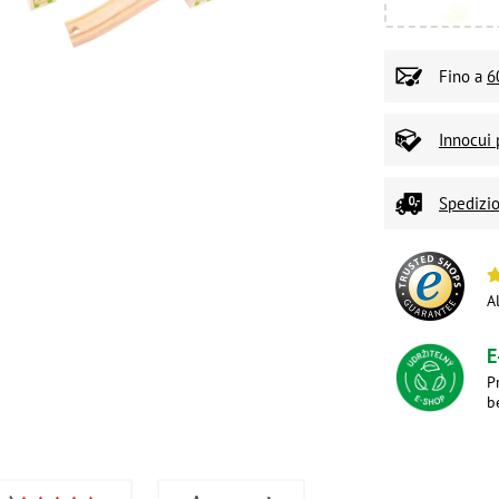
Fino a
6
Innocui 
Spedizio
A
E
P
b