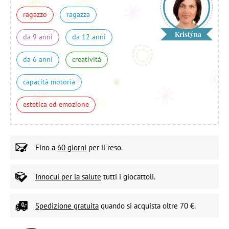
ragazzo
ragazza
Kristýna
da 9 anni
da 12 anni
da 6 anni
creatività
capacità motoria
estetica ed emozione
Fino a
60 giorni
per il reso.
Innocui per la salute
tutti i giocattoli.
Spedizione gratuita
quando si acquista oltre 70 €.