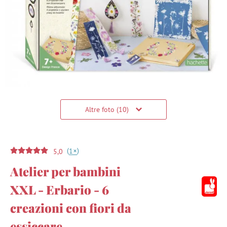
Altre foto (10)
(
)
+
1
5,0
Atelier per bambini
XXL - Erbario - 6
creazioni con fiori da
essiccare