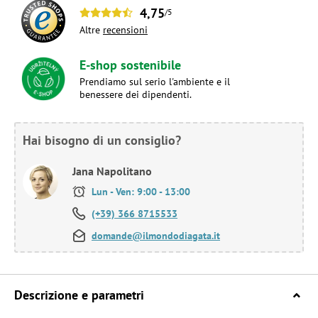
4,75
/5
Altre
recensioni
E-shop sostenibile
Prendiamo sul serio l'ambiente e il
benessere dei dipendenti.
Hai bisogno di un consiglio?
Jana Napolitano
Lun - Ven: 9:00 - 13:00
(+39) 366 8715533
domande@ilmondodiagata.it
Descrizione e parametri