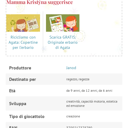
Mamma Kristýna suggerisce
Scarica GRATIS:
Ricicliamo con
Originale erbario
Agata: Copertine
di Agata
per l’erbario
Produttore
Janod
Destinato per
ragazzo, ragazza
Età
da 9 anni, da 12 anni, da 6 anni
creatività, capacità motoria, estetica
Sviluppa
ed emozione
Tipo di giocattolo
creazione
EAN
3700217378790