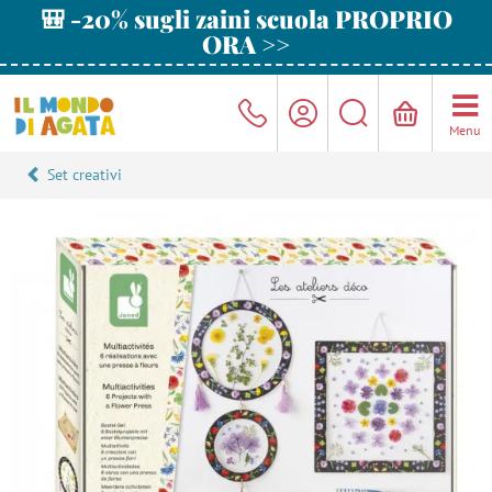
🎒 -20% sugli zaini scuola PROPRIO
ORA >>
Menu
Set creativi