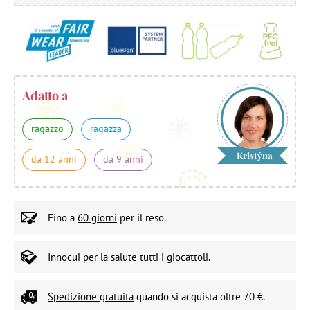
Adatto a
ragazzo
ragazza
Kristýna
da 12 anni
da 9 anni
Fino a
60 giorni
per il reso.
Innocui per la salute
tutti i giocattoli.
Spedizione gratuita
quando si acquista oltre 70 €.