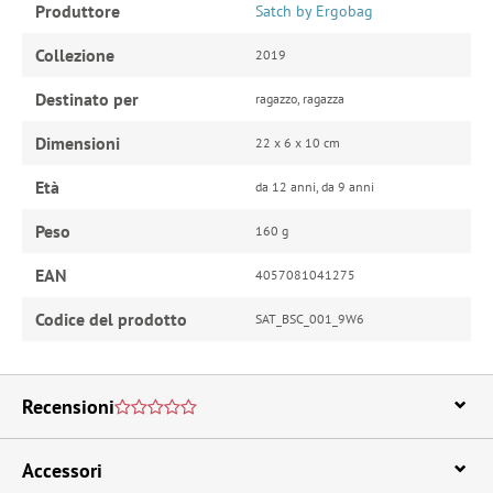
Produttore
Satch by Ergobag
Collezione
2019
Destinato per
ragazzo, ragazza
Dimensioni
22 x 6 x 10 cm
Età
da 12 anni, da 9 anni
Peso
160 g
EAN
4057081041275
Codice del prodotto
SAT_BSC_001_9W6
Recensioni
Accessori