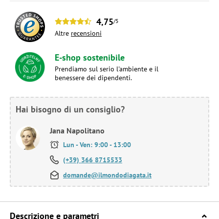
4,75
/5
Altre
recensioni
E-shop sostenibile
Prendiamo sul serio l'ambiente e il
benessere dei dipendenti.
Hai bisogno di un consiglio?
Jana Napolitano
Lun - Ven: 9:00 - 13:00
(+39) 366 8715533
domande@ilmondodiagata.it
Descrizione e parametri