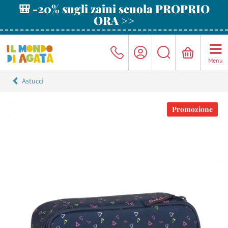
🎒 -20% sugli zaini scuola PROPRIO
ORA >>
Menu
Astucci
Promozione