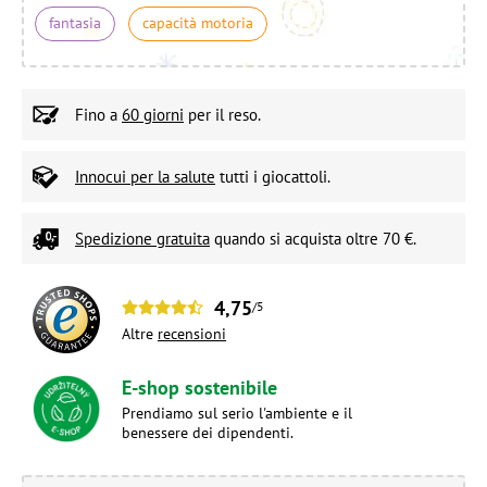
fantasia
capacità motoria
Fino a
60 giorni
per il reso.
Innocui per la salute
tutti i giocattoli.
Spedizione gratuita
quando si acquista oltre 70 €.
4,75
/5
Altre
recensioni
E-shop sostenibile
Prendiamo sul serio l'ambiente e il
benessere dei dipendenti.