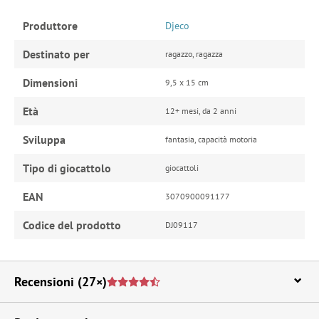
Produttore
Djeco
Destinato per
ragazzo, ragazza
Dimensioni
9,5 x 15 cm
Età
12+ mesi, da 2 anni
Sviluppa
fantasia, capacità motoria
Tipo di giocattolo
giocattoli
EAN
3070900091177
Codice del prodotto
DJ09117
Recensioni
(27×)