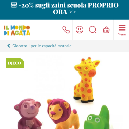
🎒 -20% sugli zaini scuola PROPRIO
ORA >>
Menu
Giocattoli per le capacità motorie
DJECO