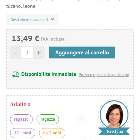
tucano, leone.
Descrizione e parametri
13,49 €
IVA inclusa
-
+
Aggiungere al carrello
Disponibilità immediata
Prezzi e opzioni di spedizione
Adatto a
ragazzo
ragazza
Kristýna
12+ mesi
da 2 anni