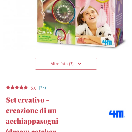
Altre foto (3)
(
)
+
2
5,0
Set creativo -
creazione di un
acchiappasogni
(dream catcher