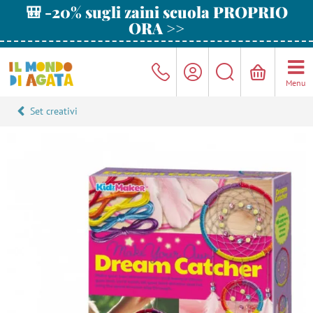
🎒 -20% sugli zaini scuola PROPRIO
ORA >>
Menu
Set creativi