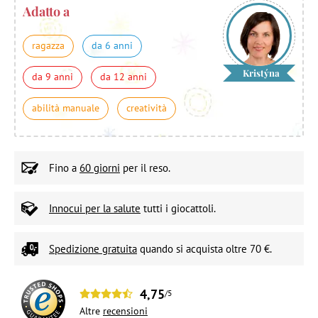
Adatto a
ragazza
da 6 anni
Kristýna
da 9 anni
da 12 anni
abilità manuale
creatività
Fino a
60 giorni
per il reso.
Innocui per la salute
tutti i giocattoli.
Spedizione gratuita
quando si acquista oltre 70 €.
4,75
/5
Altre
recensioni