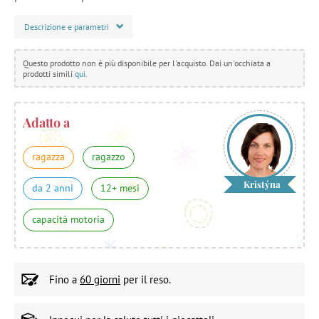
Descrizione e parametri
Questo prodotto non è più disponibile per l'acquisto. Dai un'occhiata a
prodotti simili
qui
.
Adatto a
ragazza
ragazzo
Kristýna
da 2 anni
12+ mesi
capacità motoria
Fino a
60 giorni
per il reso.