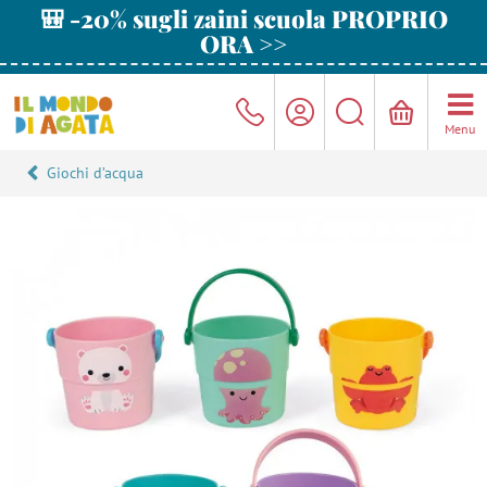
🎒 -20% sugli zaini scuola PROPRIO
ORA >>
Menu
Giochi d’acqua