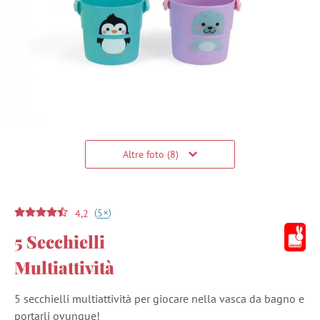
Altre foto (8)
(
)
+
5
4,2
5 Secchielli
Multiattività
5 secchielli multiattività per giocare nella vasca da bagno e
portarli ovunque!