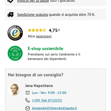
Innocui per la salute
tutti i giocattoli.
Spedizione gratuita
quando si acquista oltre 70 €.
4,75
/5
Altre
recensioni
E-shop sostenibile
Prendiamo sul serio l'ambiente e il
benessere dei dipendenti.
Hai bisogno di un consiglio?
Jana Napolitano
Lun - Ven: 9:00 - 13:00
(+39) 366 8715533
domande@ilmondodiagata.it