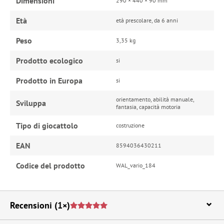
Dimensioni
290 × 440 × 90 mm
Età
età prescolare, da 6 anni
Peso
3,35 kg
Prodotto ecologico
si
Prodotto in Europa
si
orientamento, abilità manuale,
Sviluppa
fantasia, capacità motoria
Tipo di giocattolo
costruzione
EAN
8594036430211
Codice del prodotto
WAL_vario_184
Recensioni
(1×)