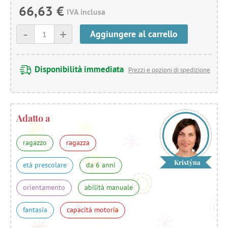
66,63 €
IVA inclusa
-
+
Aggiungere al carrello
Disponibilità immediata
Prezzi e opzioni di spedizione
Adatto a
ragazzo
ragazza
Kristýna
età prescolare
da 6 anni
orientamento
abilità manuale
fantasia
capacità motoria