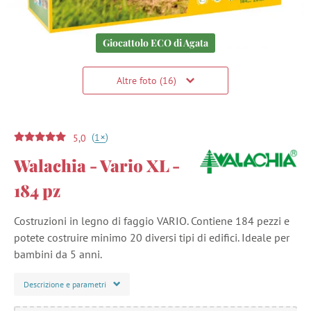
Giocattolo ECO di Agata
Altre foto (16)
(
)
+
1
5,0
Walachia - Vario XL -
184 pz
Costruzioni in legno di faggio VARIO. Contiene 184 pezzi e
potete costruire minimo 20 diversi tipi di edifici. Ideale per
bambini da 5 anni.
Descrizione e parametri