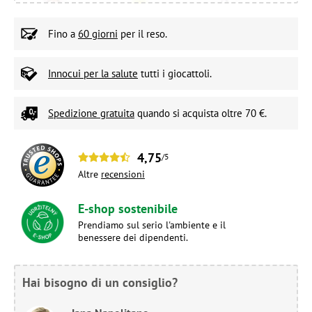
Fino a
60 giorni
per il reso.
Innocui per la salute
tutti i giocattoli.
Spedizione gratuita
quando si acquista oltre 70 €.
4,75
/5
Altre
recensioni
E-shop sostenibile
Prendiamo sul serio l'ambiente e il
benessere dei dipendenti.
Hai bisogno di un consiglio?