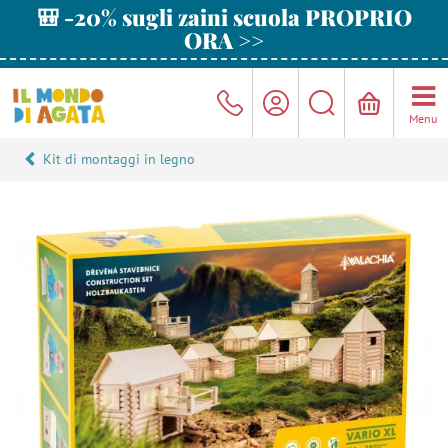
🎒 -20% sugli zaini scuola PROPRIO
ORA >>
Menu
Kit di montaggi in legno