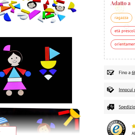
Adatto a
ragazza
età prescol
orientame
Fino a
6
Innocui 
Spedizio
A