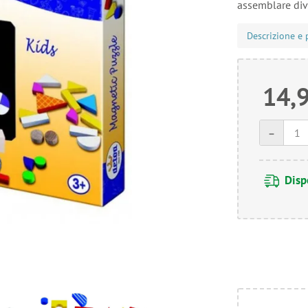
assemblare div
Descrizione e 
14,
-
Disp