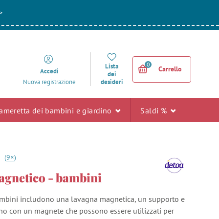
>
0
Lista
Carrello
Accedi
dei
desideri
Nuova registrazione
ameretta dei bambini e giardino
Saldi %
+
6
(
9
)
agnetico - bambini
ambini includono una lavagna magnetica, un supporto e
gno con un magnete che possono essere utilizzati per