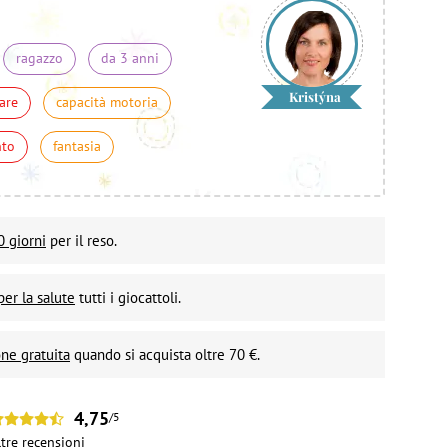
ragazzo
da 3 anni
Kristýna
are
capacità motoria
nto
fantasia
0 giorni
per il reso.
per la salute
tutti i giocattoli.
ne gratuita
quando si acquista oltre 70 €.
4,75
/5
ltre
recensioni