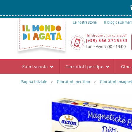
La nostra storia
Il blog della m
Hai bisogno di un consiglio?
(+39) 366 8715533
Lun - Ven: 9:00 - 13:00
Zaini scuola
Giocattoli per tipo
Gioca
Pagina iniziale
Giocattoli per tipo
Giocattoli magnet