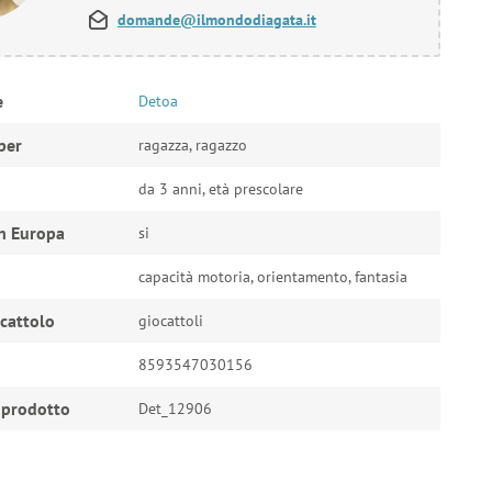
domande@ilmondodiagata.it
e
Detoa
per
ragazza, ragazzo
da 3 anni, età prescolare
n Europa
si
capacità motoria, orientamento, fantasia
ocattolo
giocattoli
8593547030156
 prodotto
Det_12906