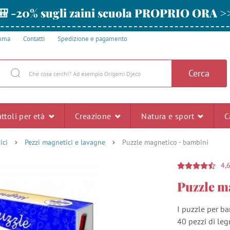
🎒 -20% sugli zaini scuola PROPRIO ORA >
amma
Contatti
Spedizione e pagamento
Cerca
ttoli per età
Creazione
Natura e sport
C
ici
Pezzi magnetici e lavagne
Puzzle magnetico - bambini
4,
Puzzle m
I puzzle per b
40 pezzi di le