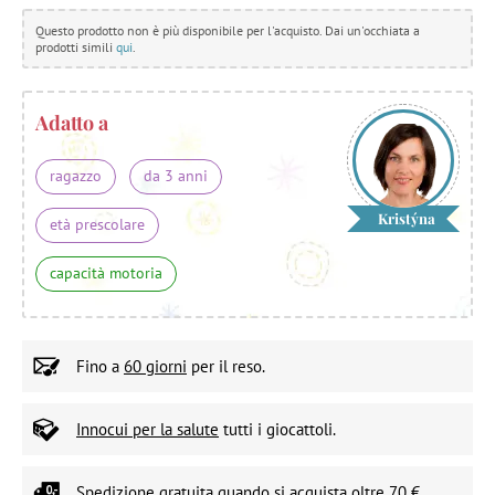
Questo prodotto non è più disponibile per l'acquisto. Dai un'occhiata a
prodotti simili
qui
.
Adatto a
ragazzo
da 3 anni
Kristýna
età prescolare
capacità motoria
Fino a
60 giorni
per il reso.
Innocui per la salute
tutti i giocattoli.
Spedizione gratuita
quando si acquista oltre 70 €.