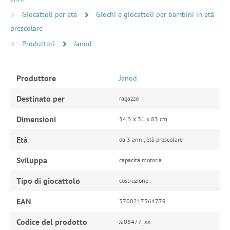
Giocattoli per età
Giochi e giocattoli per bambini in età
prescolare
Produttori
Janod
Produttore
Janod
Destinato per
ragazzo
Dimensioni
54.5 x 31 x 83 cm
Età
da 3 anni, età prescolare
Sviluppa
capacità motoria
Tipo di giocattolo
costruzione
EAN
3700217364779
Codice del prodotto
Ja06477_xx