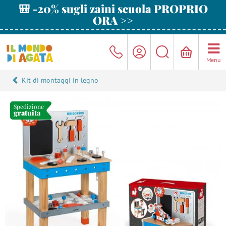
🎒 -20% sugli zaini scuola PROPRIO
ORA >>
Menu
Kit di montaggi in legno
Spedizione
gratuita