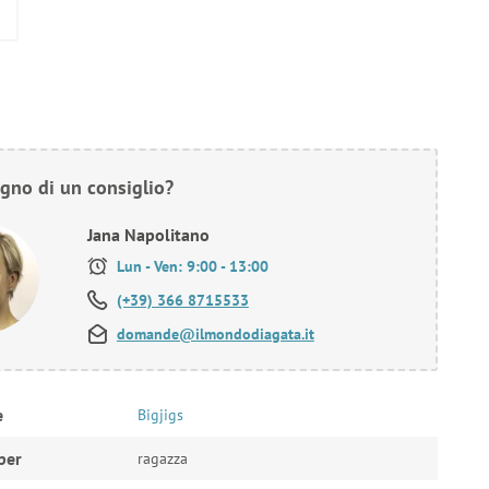
gno di un consiglio?
Jana Napolitano
Lun - Ven: 9:00 - 13:00
(+39) 366 8715533
domande@ilmondodiagata.it
e
Bigjigs
per
ragazza