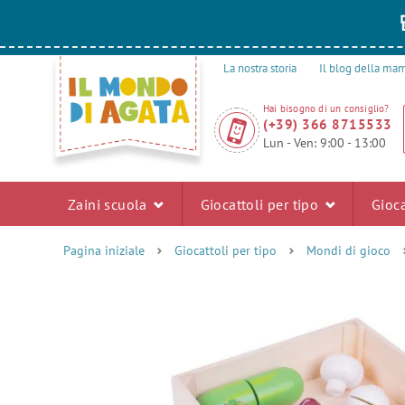
La nostra storia
Il blog della m
Hai bisogno di un consiglio?
(+39) 366 8715533
Lun - Ven: 9:00 - 13:00
Zaini scuola
Giocattoli per tipo
Gioca
Pagina iniziale
Giocattoli per tipo
Mondi di gioco