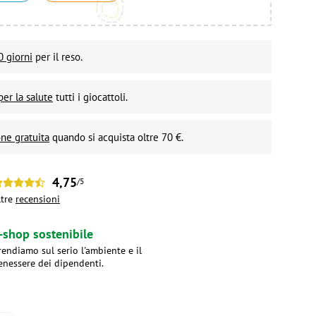
0 giorni
per il reso.
per la salute
tutti i giocattoli.
ne gratuita
quando si acquista oltre 70 €.
4,75
/5
ltre
recensioni
-shop sostenibile
rendiamo sul serio l'ambiente e il
enessere dei dipendenti.