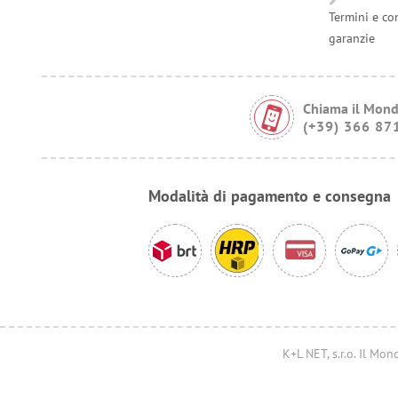
Termini e co
garanzie
Chiama il Mond
(+39) 366 87
Modalità di pagamento e consegna
K+L NET, s.r.o. Il M