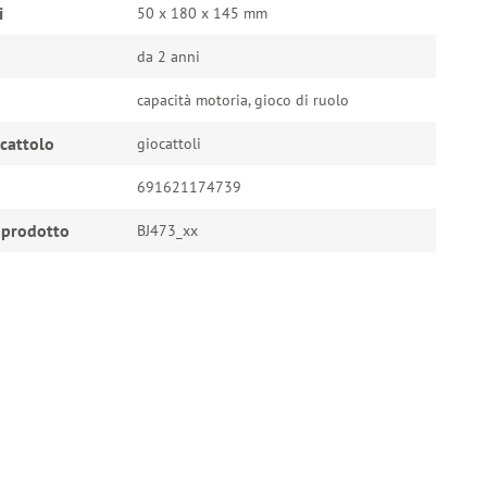
i
50 x 180 x 145 mm
da 2 anni
capacità motoria, gioco di ruolo
ocattolo
giocattoli
691621174739
 prodotto
BJ473_xx