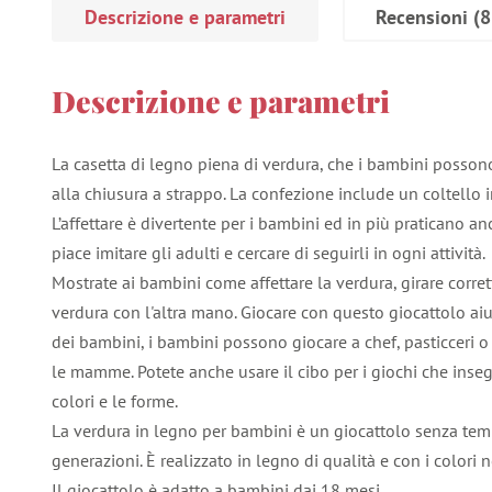
Descrizione e parametri
Recensioni
(8
Descrizione e parametri
La casetta di legno piena di verdura, che i bambini possono 
alla chiusura a strappo. La confezione include un coltello i
L’affettare è divertente per i bambini ed in più praticano an
piace imitare gli adulti e cercare di seguirli in ogni attività.
Mostrate ai bambini come affettare la verdura, girare corret
verdura con l'altra mano. Giocare con questo giocattolo ai
dei bambini, i bambini possono giocare a chef, pasticceri
le mamme. Potete anche usare il cibo per i giochi che inse
colori e le forme.
La verdura in legno per bambini è un giocattolo senza tem
generazioni. È realizzato in legno di qualità e con i colori n
Il giocattolo è adatto a bambini dai 18 mesi.