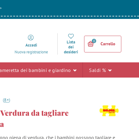
>
0
Lista
Carrello
Accedi
dei
desideri
Nuova registrazione
ameretta dei bambini e giardino
Saldi %
+
9
(
8
)
 Verdura da tagliare
ta
egno piena di verdura, che i bambini possono tagliare e