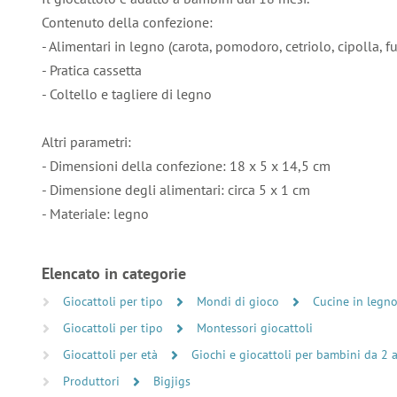
Contenuto della confezione:
- Alimentari in legno (carota, pomodoro, cetriolo, cipolla, f
- Pratica cassetta
- Coltello e tagliere di legno
Altri parametri:
- Dimensioni della confezione: 18 x 5 x 14,5 cm
- Dimensione degli alimentari: circa 5 x 1 cm
- Materiale: legno
Elencato in categorie
Giocattoli per tipo
Mondi di gioco
Cucine in legn
Giocattoli per tipo
Montessori giocattoli
Giocattoli per età
Giochi e giocattoli per bambini da 2 
Produttori
Bigjigs