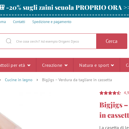
🎒 -20% sugli zaini scuola PROPRIO ORA >
amma
Contatti
Spedizione e pagamento
Cerca
ttoli per età
Creazione
Natura e sport
C
Cucine in legno
Bigjigs – Verdura da tagliare in cassetta
4,
Bigjigs –
in casset
La casetta di l