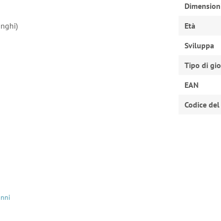
Dimension
unghi)
Età
Sviluppa
Tipo di gi
EAN
Codice del
o
anni