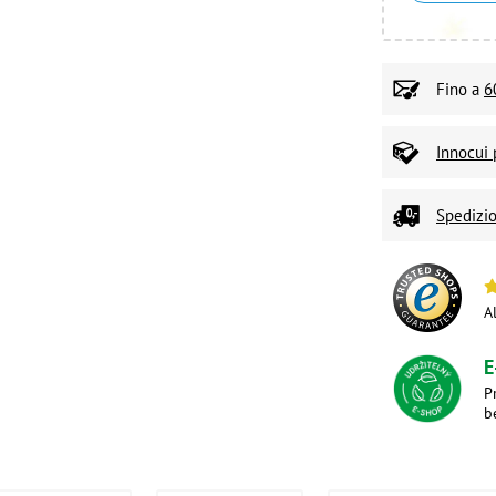
Fino a
6
Innocui 
Spedizio
A
E
P
b